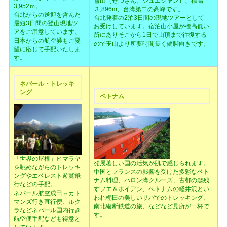
雪山（せつざん、シュエシャン）、標高
3,952ｍ。
３,896m、台湾第二の高峰です。
台北からの送迎を含んだ
台北発着の2泊3日間の現地ツアーとして
最短3日間の登山現地ツ
お受けしています。宿泊山小屋が標高低い
アをご用意しています、
所にありそこから1日で山頂まで往復する
日本からの航空券もご要
ので玉山より所要時間長く健脚向きです。
望に応じて手配いたしま
す。
ネパール・トレッキ
ング
ベトナム
「世界の屋根」ヒマラヤ
発展著しい国の活気が肌で感じられます。
を眺めながらのトレッキ
中国とフランスの影響を受けた多彩なベト
ングやエベレスト遊覧飛
ナム料理、ハロン湾クルーズ、古都の趣残
行などの手配。
すフエ＆ホイアン、ベトナムの軽井沢とい
ネパール航空成田⇔カト
われ棚田の美しいサパでのトレッキング、
マンズ行き直行便、ルク
南北縦断鉄道の旅、などなど見所が一杯で
ラなどネパール国内行き
す。
航空便手配なども得意と