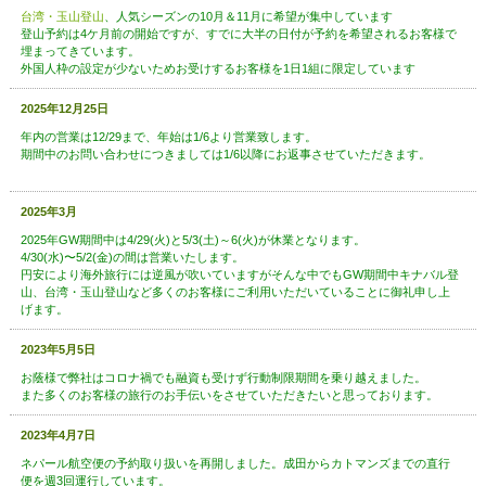
台湾・玉山登山
、人気シーズンの10月＆11月に希望が集中しています
登山予約は4ケ月前の開始ですが、すでに大半の日付が予約を希望されるお客様で
埋まってきています。
外国人枠の設定が少ないためお受けするお客様を1日1組に限定しています
2025年12月25日
年内の営業は12/29まで、年始は1/6より営業致します。
期間中のお問い合わせにつきましては1/6以降にお返事させていただきます。
2025年3月
2025年GW期間中は4/29(火)と5/3(土)～6(火)が休業となります。
4/30(水)〜5/2(金)の間は営業いたします。
円安により海外旅行には逆風が吹いていますがそんな中でもGW期間中キナバル登
山、台湾・玉山登山など多くのお客様にご利用いただいていることに御礼申し上
げます。
2023年5月5日
お蔭様で弊社はコロナ禍でも融資も受けず行動制限期間を乗り越えました。
また多くのお客様の旅行のお手伝いをさせていただきたいと思っております。
2023年4月7日
ネパール航空便の予約取り扱いを再開しました。成田からカトマンズまでの直行
便を週3回運行しています。